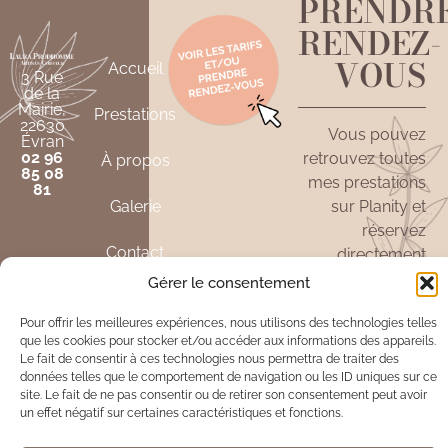
PRENDR
RENDEZ-
VOUS
Accueil
3 Rue
de la
Mairie,
Prestations
22630
Vous pouvez
Évran
02 96
retrouvez toutes
À propos
85 08
mes prestations
81
Galerie
sur Planity et
réservez
Contact
directement
votre rendez-
Gérer le consentement
SUIVRE LE
vous en ligne.
SALON SUR
INSTAGRAM
Pour offrir les meilleures expériences, nous utilisons des technologies telles
que les cookies pour stocker et/ou accéder aux informations des appareils.
VOIR
Le fait de consentir à ces technologies nous permettra de traiter des
LES
données telles que le comportement de navigation ou les ID uniques sur ce
TARIFS
site. Le fait de ne pas consentir ou de retirer son consentement peut avoir
un effet négatif sur certaines caractéristiques et fonctions.