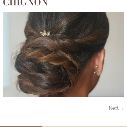
CHIGNON
Next
→