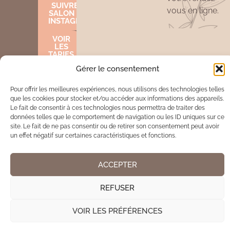
SUIVRE LE
vous en ligne.
SALON SUR
INSTAGRAM
VOIR
LES
TARIFS
Gérer le consentement
Pour offrir les meilleures expériences, nous utilisons des technologies telles
Mentions légales
Cookies
que les cookies pour stocker et/ou accéder aux informations des appareils.
Le fait de consentir à ces technologies nous permettra de traiter des
données telles que le comportement de navigation ou les ID uniques sur ce
Site réalisé par www.cocktail-graphic.com
site. Le fait de ne pas consentir ou de retirer son consentement peut avoir
un effet négatif sur certaines caractéristiques et fonctions.
ACCEPTER
REFUSER
VOIR LES PRÉFÉRENCES