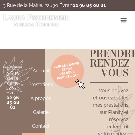
3 Rue de la Mairie, 22630 Évran
02 96 85 08 81
Chignon
PRENDR
RENDEZ-
VOUS
Accueil
3 Rue
de la
Mairie,
Prestations
22630
Vous pouvez
Évran
02 96
retrouvez toutes
À propos
85 08
mes prestations
81
Galerie
sur Planity et
réservez
Contact
directement
votre rendez-