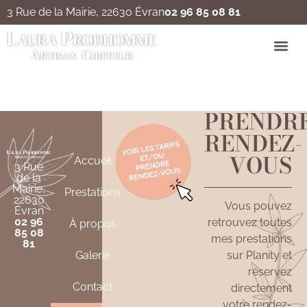
3 Rue de la Mairie, 22630 Évran
02 96 85 08 81
Couleur/Gloss
PRENDR
RENDEZ-
VOUS
Accueil
3 Rue
de la
Mairie,
Prestations
22630
Vous pouvez
Évran
02 96
retrouvez toutes
À propos
85 08
mes prestations
81
Galerie
sur Planity et
réservez
Contact
directement
votre rendez-