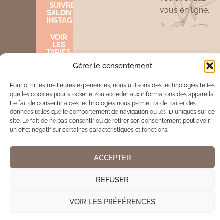
SUIVRE LE
vous en ligne.
SALON SUR
INSTAGRAM
VOIR
LES
TARIFS
Gérer le consentement
Pour offrir les meilleures expériences, nous utilisons des technologies telles
Mentions légales
Cookies
que les cookies pour stocker et/ou accéder aux informations des appareils.
Le fait de consentir à ces technologies nous permettra de traiter des
données telles que le comportement de navigation ou les ID uniques sur ce
Site réalisé par www.cocktail-graphic.com
site. Le fait de ne pas consentir ou de retirer son consentement peut avoir
un effet négatif sur certaines caractéristiques et fonctions.
ACCEPTER
REFUSER
VOIR LES PRÉFÉRENCES