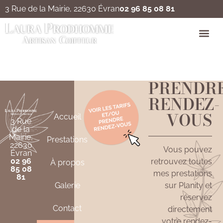
3 Rue de la Mairie, 22630 Évran
02 96 85 08 81
Balayage
PRENDR
RENDEZ-
VOUS
Accueil
3 Rue
de la
Mairie,
Prestations
22630
Vous pouvez
Évran
02 96
retrouvez toutes
À propos
85 08
mes prestations
81
Galerie
sur Planity et
réservez
Contact
directement
votre rendez-