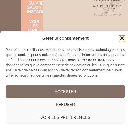
SUIVRE LE
vous en ligne.
SALON SUR
INSTAGRAM
VOIR
LES
TARIFS
Gérer le consentement
Pour offrir les meilleures expériences, nous utilisons des technologies telles
Mentions légales
Cookies
que les cookies pour stocker et/ou accéder aux informations des appareils.
Le fait de consentir à ces technologies nous permettra de traiter des
données telles que le comportement de navigation ou les ID uniques sur ce
Site réalisé par www.cocktail-graphic.com
site. Le fait de ne pas consentir ou de retirer son consentement peut avoir
un effet négatif sur certaines caractéristiques et fonctions.
ACCEPTER
REFUSER
VOIR LES PRÉFÉRENCES