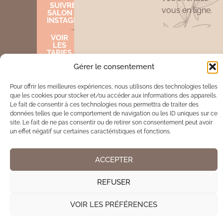
SUIVRE LE
vous en ligne.
SALON SUR
INSTAGRAM
VOIR
LES
TARIFS
Gérer le consentement
Pour offrir les meilleures expériences, nous utilisons des technologies telles
Mentions légales
Cookies
que les cookies pour stocker et/ou accéder aux informations des appareils.
Le fait de consentir à ces technologies nous permettra de traiter des
données telles que le comportement de navigation ou les ID uniques sur ce
Site réalisé par www.cocktail-graphic.com
site. Le fait de ne pas consentir ou de retirer son consentement peut avoir
un effet négatif sur certaines caractéristiques et fonctions.
ACCEPTER
REFUSER
VOIR LES PRÉFÉRENCES